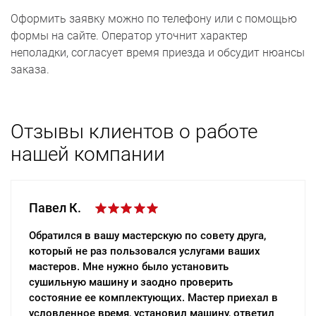
Оформить заявку можно по телефону или с помощью
формы на сайте. Оператор уточнит характер
неполадки, согласует время приезда и обсудит нюансы
заказа.
Отзывы клиентов о работе
нашей компании
Павел К.
Евгений Т.
Обратился в вашу мастерскую по совету друга,
Выражаю благодарность мастерам вашей
который не раз пользовался услугами ваших
компании за быстрый и качественный ремонт
мастеров. Мне нужно было установить
холодильника. Починить нужно было срочно,
сушильную машину и заодно проверить
поэтому обратился именно к вам. Все на высшем
состояние ее комплектующих. Мастер приехал в
уровне – и обслуживание, и цены. Быстро
условленное время, установил машину, ответил
приехали, все рассказали и показали, ремонт