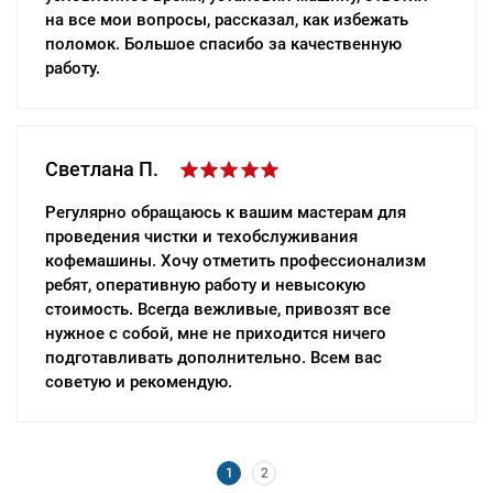
на все мои вопросы, рассказал, как избежать
выполнили не больше, чем за час. Обязательно
поломок. Большое спасибо за качественную
обращусь еще, если возникнет необходимость.
работу.
Алла С.
Светлана П.
Большое спасибо вашим мастерам, которые
Регулярно обращаюсь к вашим мастерам для
приехали в выходной день, быстро починили
проведения чистки и техобслуживания
стиральную машину. Ребята – настоящие
кофемашины. Хочу отметить профессионализм
профессионалы своего дела, привезли с собой
ребят, оперативную работу и невысокую
все инструменты, проверили машинку,
стоимость. Всегда вежливые, привозят все
рассказали, что сломалось. Думала, что повезут
нужное с собой, мне не приходится ничего
ее в мастерскую, но ремонт провели прямо у меня
подготавливать дополнительно. Всем вас
дома. Всем рекомендую!
советую и рекомендую.
1
2